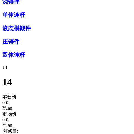
浇铸件
单体连杆
液态模锻件
压铸件
双体连杆
14
14
零售价
0.0
Yuan
市场价
0.0
Yuan
浏览量: