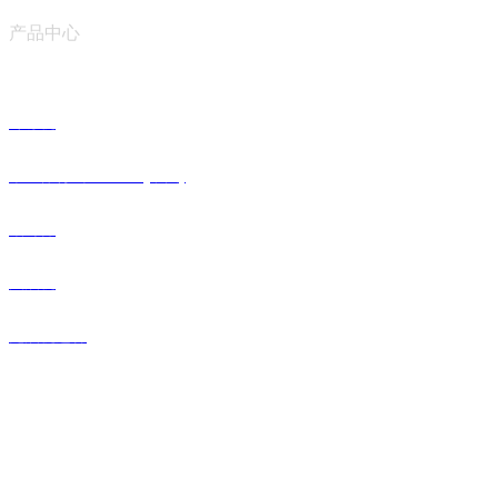
产品中心
冷冻机
米兰体育-米兰milan(中国)
铝铸件
汽油机
无油机连杆