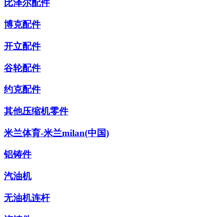
比泽尔配件
博克配件
开立配件
谷轮配件
约克配件
其他压缩机零件
米兰体育-米兰milan(中国)
铝铸件
汽油机
无油机连杆