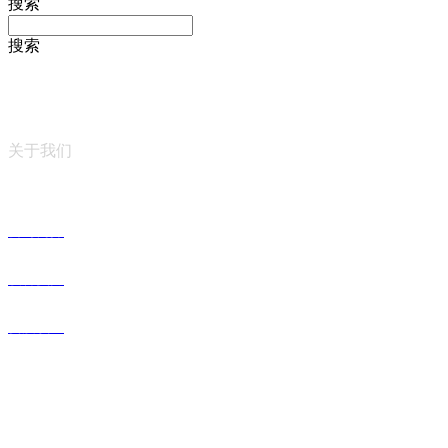
搜索
搜索
专业生产各类制冷压缩机、空气压缩机、汽油发动机内的铝合金连
杆、活塞及其它铸造铝合金配件。
关于我们
公司简介
设备实力
资质认证