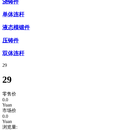
浇铸件
单体连杆
液态模锻件
压铸件
双体连杆
29
29
零售价
0.0
Yuan
市场价
0.0
Yuan
浏览量: