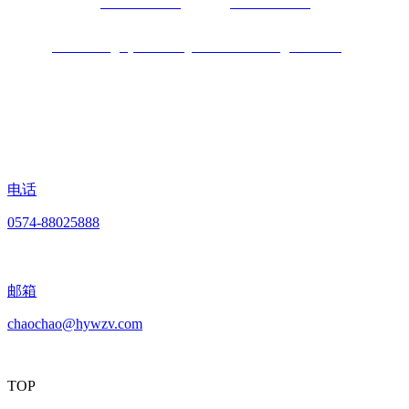
联系人：陈章伟
13305747386
谢金生
13456167092
Email：​
chaochao@hywzv.com
chaochaosales@163.com
电话
0574-88025888
邮箱
chaochao@hywzv.com
TOP