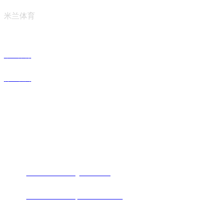
米兰体育
米兰体育
行业新闻
米兰体育-米兰milan(中国)
电话：
0574-88025888
88025555
(switchboard)
传真：
0574-88025632
88025555-805