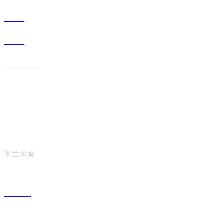
铝铸件
汽油机
无油机连杆
米兰体育
米兰体育
行业新闻