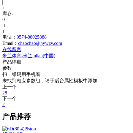
+
库存:
0

1
电话：
0574-88025888
Email：
chaochao@hywzv.com
在线留言
米兰体育-米兰milan(中国)
产品详细
参数
扫二维码用手机看
未找到相应参数组，请于后台属性模板中添加
上一个
28
下一个
2
产品推荐