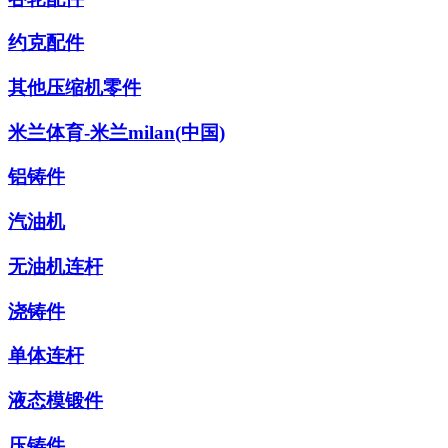
约克配件
其他压缩机零件
米兰体育-米兰milan(中国)
铝铸件
汽油机
无油机连杆
浇铸件
单体连杆
液态模锻件
压铸件