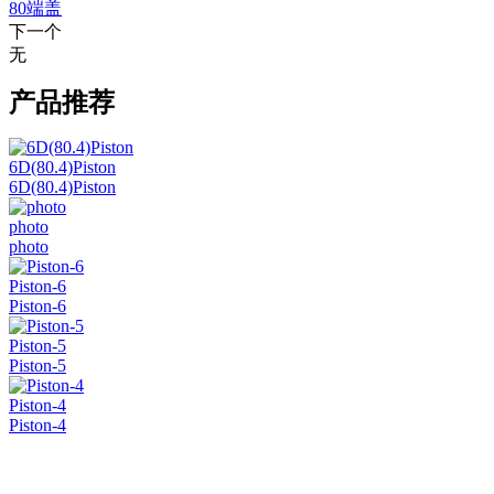
80端盖
下一个
无
产品推荐
6D(80.4)Piston
6D(80.4)Piston
photo
photo
Piston-6
Piston-6
Piston-5
Piston-5
Piston-4
Piston-4
搜索