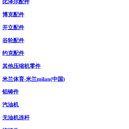
比泽尔配件
博克配件
开立配件
谷轮配件
约克配件
其他压缩机零件
米兰体育-米兰milan(中国)
铝铸件
汽油机
无油机连杆