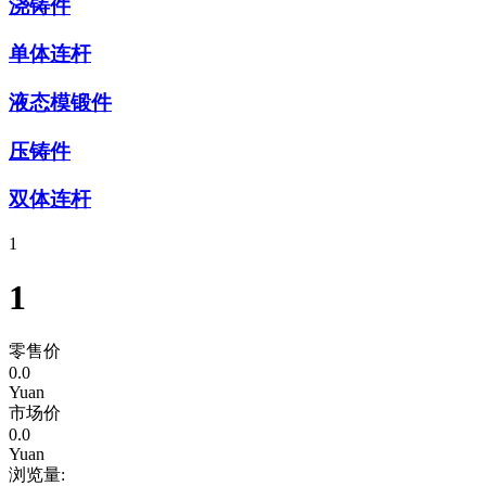
浇铸件
单体连杆
液态模锻件
压铸件
双体连杆
1
1
零售价
0.0
Yuan
市场价
0.0
Yuan
浏览量: