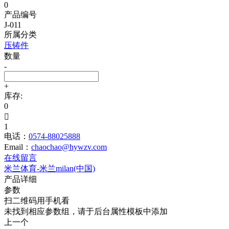
0
产品编号
J-011
所属分类
压铸件
数量
-
+
库存:
0

1
电话：
0574-88025888
Email：
chaochao@hywzv.com
在线留言
米兰体育-米兰milan(中国)
产品详细
参数
扫二维码用手机看
未找到相应参数组，请于后台属性模板中添加
上一个