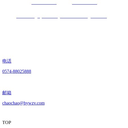
联系人：陈章伟
13305747386
谢金生
13456167092
Email：​
chaochao@hywzv.com
chaochaosales@163.com
电话
0574-88025888
邮箱
chaochao@hywzv.com
TOP