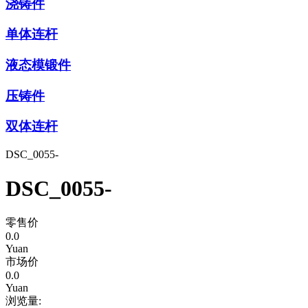
浇铸件
单体连杆
液态模锻件
压铸件
双体连杆
DSC_0055-
DSC_0055-
零售价
0.0
Yuan
市场价
0.0
Yuan
浏览量: