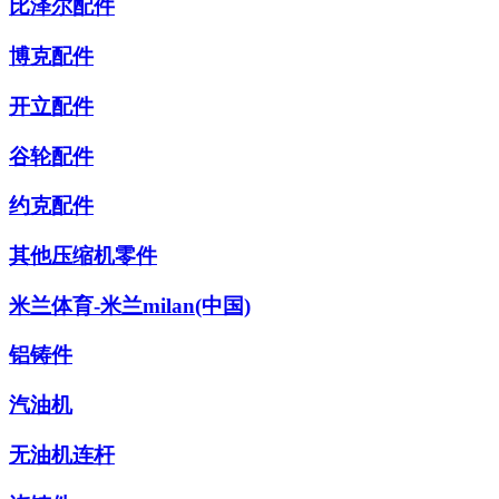
比泽尔配件
博克配件
开立配件
谷轮配件
约克配件
其他压缩机零件
米兰体育-米兰milan(中国)
铝铸件
汽油机
无油机连杆