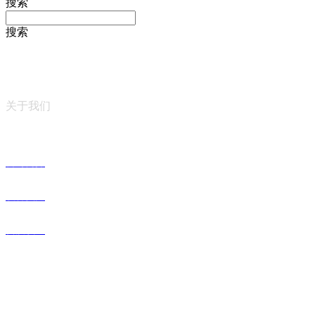
搜索
搜索
专业生产各类制冷压缩机、空气压缩机、汽油发动机内的铝合金连
杆、活塞及其它铸造铝合金配件。
关于我们
公司简介
设备实力
资质认证