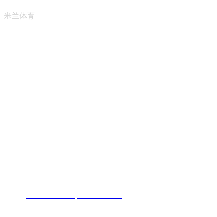
米兰体育
米兰体育
行业新闻
米兰体育-米兰milan(中国)
电话：
0574-88025888
88025555
(switchboard)
传真：
0574-88025632
88025555-805