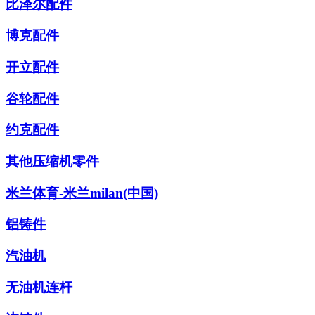
比泽尔配件
博克配件
开立配件
谷轮配件
约克配件
其他压缩机零件
米兰体育-米兰milan(中国)
铝铸件
汽油机
无油机连杆