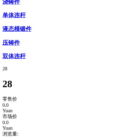
浇铸件
单体连杆
液态模锻件
压铸件
双体连杆
28
28
零售价
0.0
Yuan
市场价
0.0
Yuan
浏览量: