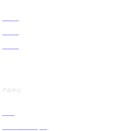
公司简介
设备实力
资质认证
产品中心
冷冻机
米兰体育-米兰milan(中国)