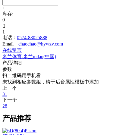
+
库存:
0

1
电话：
0574-88025888
Email：
chaochao@hywzv.com
在线留言
米兰体育-米兰milan(中国)
产品详细
参数
扫二维码用手机看
未找到相应参数组，请于后台属性模板中添加
上一个
31
下一个
28
产品推荐