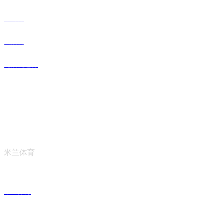
铝铸件
汽油机
无油机连杆
米兰体育
米兰体育
行业新闻