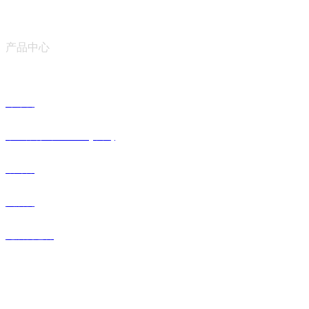
产品中心
冷冻机
米兰体育-米兰milan(中国)
铝铸件
汽油机
无油机连杆