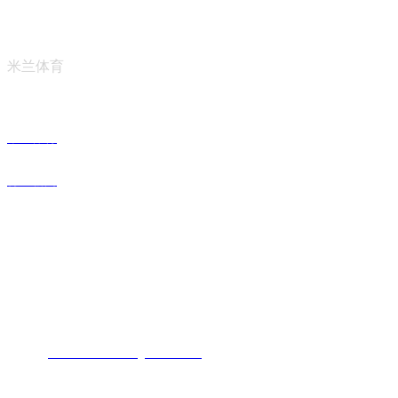
米兰体育
米兰体育
行业新闻
米兰体育-米兰milan(中国)
电话：
0574-88025888
88025555
(switchboard)
传真：
0574-88025632
88025555-805