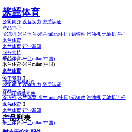
米兰体育
米兰体育
关于我们
公司简介
设备实力
资质认证
产品中心
冷冻机
米兰体育-米兰milan(中国)
铝铸件
汽油机
无油机连杆
米兰体育
米兰体育
行业新闻
服务支持
产品中心
米兰体育-米兰milan(中国)
米兰体育-米兰milan(中国)

米兰体育
米兰体育
/
关于我们

制冷压缩机配件
公司简介
设备实力
资质认证
/
产品中心

其他压缩机零件
冷冻机
米兰体育-米兰milan(中国)
铝铸件
汽油机
无油机连杆
/
米兰体育

Trane E
米兰体育
行业新闻
产品列表
服务支持
米兰体育-米兰milan(中国)