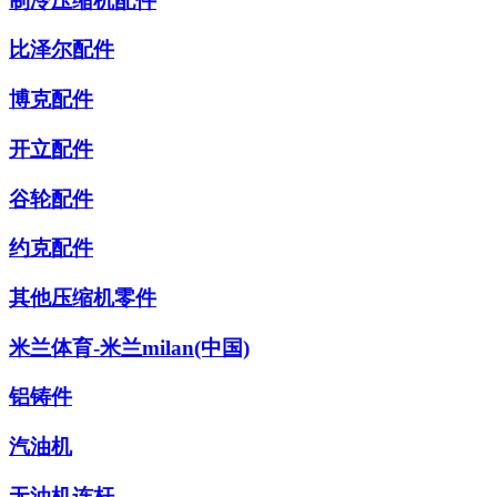
制冷压缩机配件
比泽尔配件
博克配件
开立配件
谷轮配件
约克配件
其他压缩机零件
米兰体育-米兰milan(中国)
铝铸件
汽油机
无油机连杆