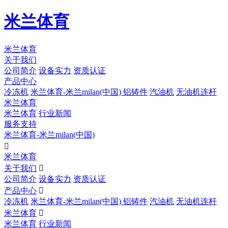
米兰体育
米兰体育
关于我们
公司简介
设备实力
资质认证
产品中心
冷冻机
米兰体育-米兰milan(中国)
铝铸件
汽油机
无油机连杆
米兰体育
米兰体育
行业新闻
服务支持
米兰体育-米兰milan(中国)

米兰体育
关于我们

公司简介
设备实力
资质认证
产品中心

冷冻机
米兰体育-米兰milan(中国)
铝铸件
汽油机
无油机连杆
米兰体育

米兰体育
行业新闻