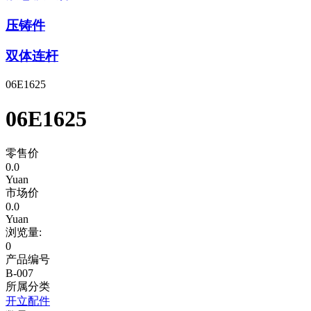
压铸件
双体连杆
06E1625
06E1625
零售价
0.0
Yuan
市场价
0.0
Yuan
浏览量:
0
产品编号
B-007
所属分类
开立配件