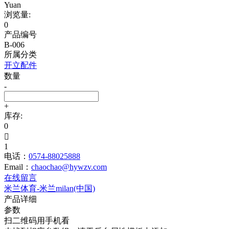
Yuan
浏览量:
0
产品编号
B-006
所属分类
开立配件
数量
-
+
库存:
0

1
电话：
0574-88025888
Email：
chaochao@hywzv.com
在线留言
米兰体育-米兰milan(中国)
产品详细
参数
扫二维码用手机看