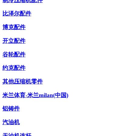
制冷压缩机配件
比泽尔配件
博克配件
开立配件
谷轮配件
约克配件
其他压缩机零件
米兰体育-米兰milan(中国)
铝铸件
汽油机
无油机连杆