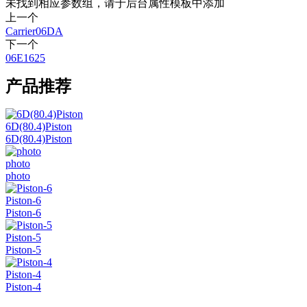
未找到相应参数组，请于后台属性模板中添加
上一个
Carrier06DA
下一个
06E1625
产品推荐
6D(80.4)Piston
6D(80.4)Piston
photo
photo
Piston-6
Piston-6
Piston-5
Piston-5
Piston-4
Piston-4