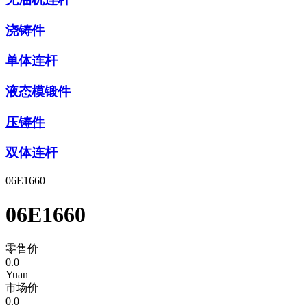
浇铸件
单体连杆
液态模锻件
压铸件
双体连杆
06E1660
06E1660
零售价
0.0
Yuan
市场价
0.0