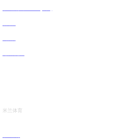
米兰体育-米兰milan(中国)
铝铸件
汽油机
无油机连杆
米兰体育
米兰体育