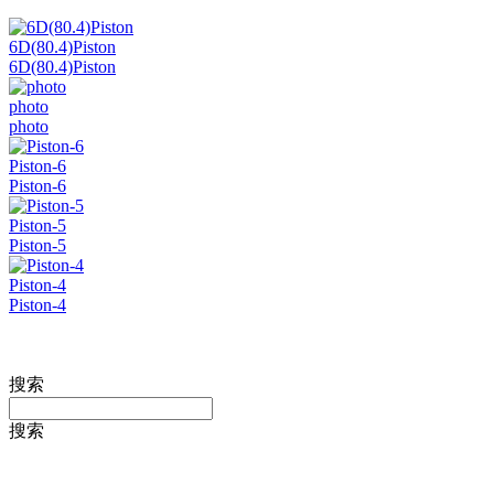
6D(80.4)Piston
6D(80.4)Piston
photo
photo
Piston-6
Piston-6
Piston-5
Piston-5
Piston-4
Piston-4
搜索
搜索
搜索
专业生产各类制冷压缩机、空气压缩机、汽油发动机内的铝合金连杆、