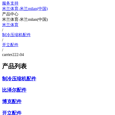
服务支持
米兰体育-米兰milan(中国)
产品中心
米兰体育-米兰milan(中国)
米兰体育
/
制冷压缩机配件
/
开立配件
/
carrier222-04
产品列表
制冷压缩机配件
比泽尔配件
博克配件
开立配件