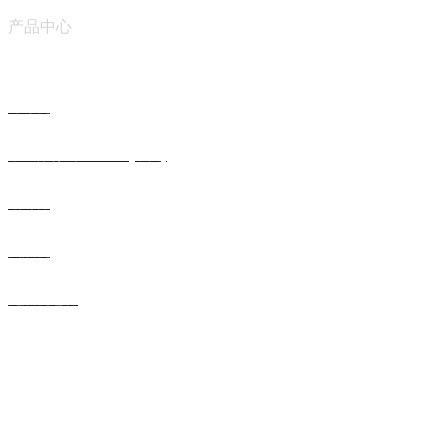
产品中心
冷冻机
米兰体育-米兰milan(中国)
铝铸件
汽油机
无油机连杆