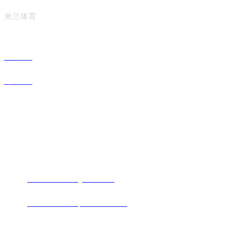
米兰体育
米兰体育
行业新闻
米兰体育-米兰milan(中国)
电话：
0574-88025888
88025555
(switchboard)
传真：
0574-88025632
88025555-805