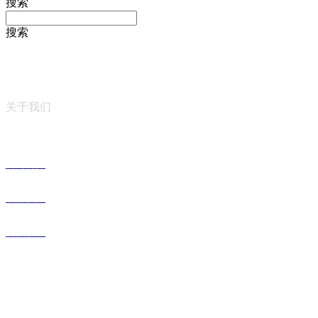
搜索
搜索
专业生产各类制冷压缩机、空气压缩机、汽油发动机内的铝合金连
杆、活塞及其它铸造铝合金配件。
关于我们
公司简介
设备实力
资质认证