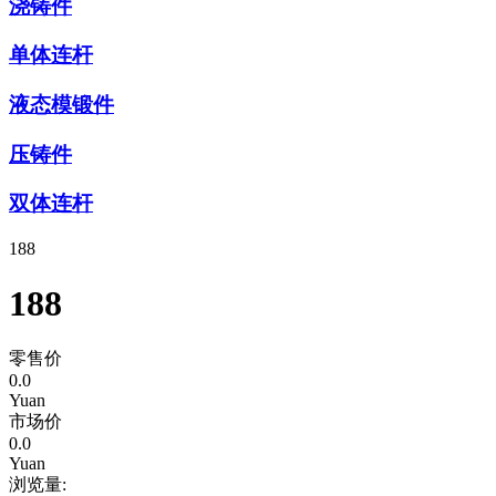
浇铸件
单体连杆
液态模锻件
压铸件
双体连杆
188
188
零售价
0.0
Yuan
市场价
0.0
Yuan
浏览量: