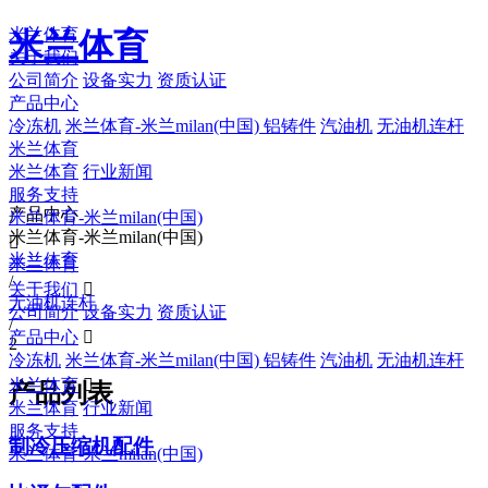
米兰体育
米兰体育
关于我们
公司简介
设备实力
资质认证
产品中心
冷冻机
米兰体育-米兰milan(中国)
铝铸件
汽油机
无油机连杆
米兰体育
米兰体育
行业新闻
服务支持
产品中心
米兰体育-米兰milan(中国)
米兰体育-米兰milan(中国)

米兰体育
米兰体育
/
关于我们

无油机连杆
公司简介
设备实力
资质认证
/
产品中心

2
冷冻机
米兰体育-米兰milan(中国)
铝铸件
汽油机
无油机连杆
米兰体育

产品列表
米兰体育
行业新闻
服务支持
制冷压缩机配件
米兰体育-米兰milan(中国)