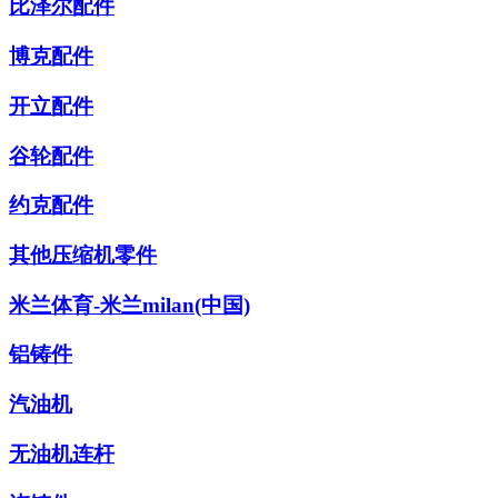
比泽尔配件
博克配件
开立配件
谷轮配件
约克配件
其他压缩机零件
米兰体育-米兰milan(中国)
铝铸件
汽油机
无油机连杆