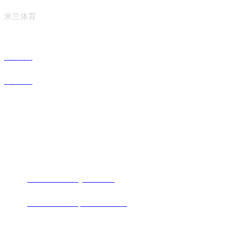
米兰体育
米兰体育
行业新闻
米兰体育-米兰milan(中国)
电话：
0574-88025888
88025555
(switchboard)
传真：
0574-88025632
88025555-805