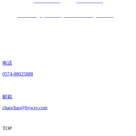
联系人：陈章伟
13305747386
谢金生
13456167092
Email：​
chaochao@hywzv.com
chaochaosales@163.com
电话
0574-88025888
邮箱
chaochao@hywzv.com
TOP