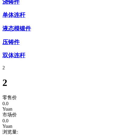
浇铸件
单体连杆
液态模锻件
压铸件
双体连杆
2
2
零售价
0.0
Yuan
市场价
0.0
Yuan
浏览量: