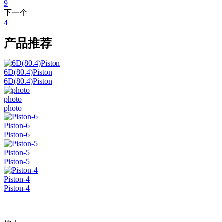
9
下一个
4
产品推荐
6D(80.4)Piston
6D(80.4)Piston
photo
photo
Piston-6
Piston-6
Piston-5
Piston-5
Piston-4
Piston-4
搜索