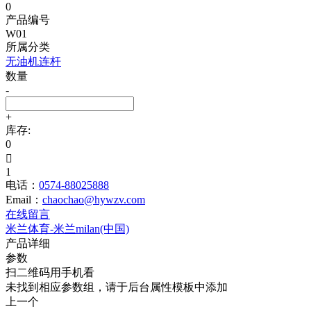
0
产品编号
W01
所属分类
无油机连杆
数量
-
+
库存:
0

1
电话：
0574-88025888
Email：
chaochao@hywzv.com
在线留言
米兰体育-米兰milan(中国)
产品详细
参数
扫二维码用手机看
未找到相应参数组，请于后台属性模板中添加
上一个