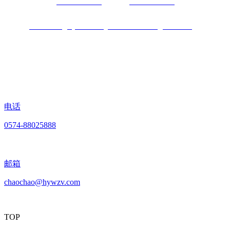
联系人：陈章伟
13305747386
谢金生
13456167092
Email：​
chaochao@hywzv.com
chaochaosales@163.com
电话
0574-88025888
邮箱
chaochao@hywzv.com
TOP