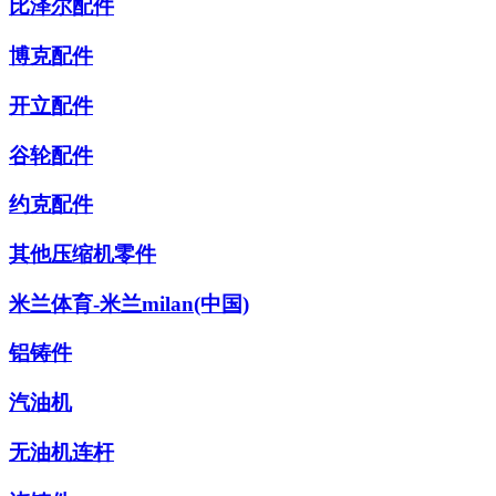
比泽尔配件
博克配件
开立配件
谷轮配件
约克配件
其他压缩机零件
米兰体育-米兰milan(中国)
铝铸件
汽油机
无油机连杆