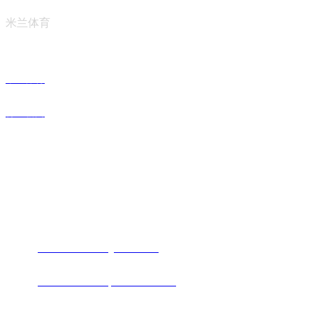
米兰体育
米兰体育
行业新闻
米兰体育-米兰milan(中国)
电话：
0574-88025888
88025555
(switchboard)
传真：
0574-88025632
88025555-805