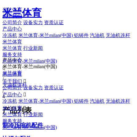
米兰体育
米兰体育
关于我们
公司简介
设备实力
资质认证
产品中心
冷冻机
米兰体育-米兰milan(中国)
铝铸件
汽油机
无油机连杆
米兰体育
米兰体育
行业新闻
服务支持
产品中心
米兰体育-米兰milan(中国)
米兰体育-米兰milan(中国)

米兰体育
米兰体育
/
关于我们

无油机连杆
公司简介
设备实力
资质认证
/
产品中心

4
冷冻机
米兰体育-米兰milan(中国)
铝铸件
汽油机
无油机连杆
米兰体育

产品列表
米兰体育
行业新闻
服务支持
制冷压缩机配件
米兰体育-米兰milan(中国)