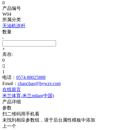
0
产品编号
W04
所属分类
无油机连杆
数量
-
+
库存:
0

1
电话：
0574-88025888
Email：
chaochao@hywzv.com
在线留言
米兰体育-米兰milan(中国)
产品详细
参数
扫二维码用手机看
未找到相应参数组，请于后台属性模板中添加
上一个