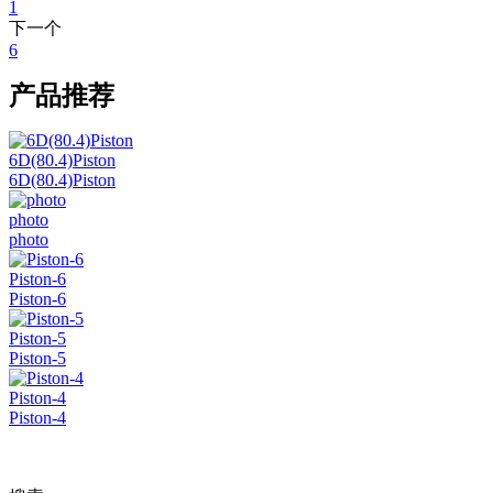
1
下一个
6
产品推荐
6D(80.4)Piston
6D(80.4)Piston
photo
photo
Piston-6
Piston-6
Piston-5
Piston-5
Piston-4
Piston-4
搜索