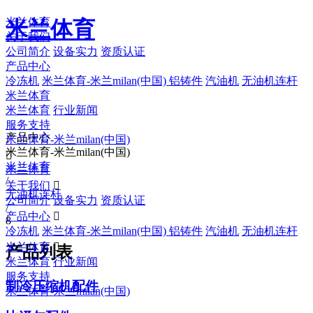
米兰体育
米兰体育
关于我们
公司简介
设备实力
资质认证
产品中心
冷冻机
米兰体育-米兰milan(中国)
铝铸件
汽油机
无油机连杆
米兰体育
米兰体育
行业新闻
服务支持
产品中心
米兰体育-米兰milan(中国)
米兰体育-米兰milan(中国)

米兰体育
米兰体育
/
关于我们

无油机连杆
公司简介
设备实力
资质认证
/
产品中心

8
冷冻机
米兰体育-米兰milan(中国)
铝铸件
汽油机
无油机连杆
米兰体育

产品列表
米兰体育
行业新闻
服务支持
制冷压缩机配件
米兰体育-米兰milan(中国)