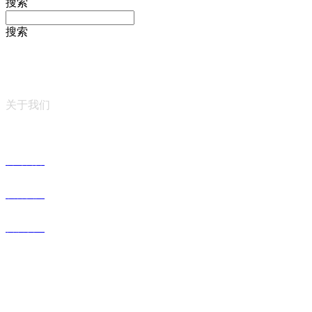
搜索
搜索
专业生产各类制冷压缩机、空气压缩机、汽油发动机内的铝合金连
杆、活塞及其它铸造铝合金配件。
关于我们
公司简介
设备实力
资质认证