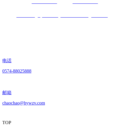
联系人：陈章伟
13305747386
谢金生
13456167092
Email：​
chaochao@hywzv.com
chaochaosales@163.com
电话
0574-88025888
邮箱
chaochao@hywzv.com
TOP