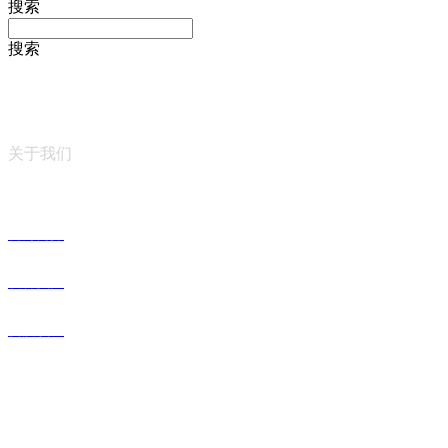
搜索
搜索
专业生产各类制冷压缩机、空气压缩机、汽油发动机内的铝合金连
杆、活塞及其它铸造铝合金配件。
关于我们
公司简介
设备实力
资质认证