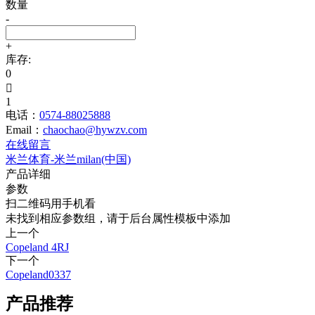
数量
-
+
库存:
0

1
电话：
0574-88025888
Email：
chaochao@hywzv.com
在线留言
米兰体育-米兰milan(中国)
产品详细
参数
扫二维码用手机看
未找到相应参数组，请于后台属性模板中添加
上一个
Copeland 4RJ
下一个
Copeland0337
产品推荐