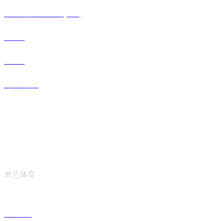
米兰体育-米兰milan(中国)
铝铸件
汽油机
无油机连杆
米兰体育
米兰体育