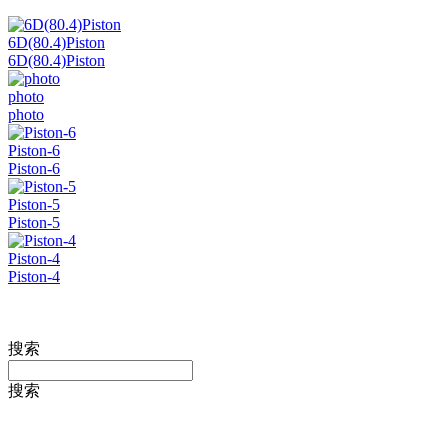
6D(80.4)Piston
6D(80.4)Piston
photo
photo
Piston-6
Piston-6
Piston-5
Piston-5
Piston-4
Piston-4
搜索
搜索
搜索
专业生产各类制冷压缩机、空气压缩机、汽油发动机内的铝合金连杆、