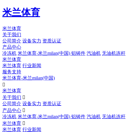
米兰体育
米兰体育
关于我们
公司简介
设备实力
资质认证
产品中心
冷冻机
米兰体育-米兰milan(中国)
铝铸件
汽油机
无油机连杆
米兰体育
米兰体育
行业新闻
服务支持
米兰体育-米兰milan(中国)

米兰体育
关于我们

公司简介
设备实力
资质认证
产品中心

冷冻机
米兰体育-米兰milan(中国)
铝铸件
汽油机
无油机连杆
米兰体育

米兰体育
行业新闻