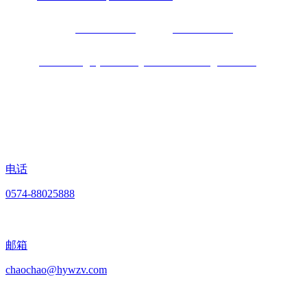
联系人：陈章伟
13305747386
谢金生
13456167092
Email：​
chaochao@hywzv.com
chaochaosales@163.com
电话
0574-88025888
邮箱
chaochao@hywzv.com