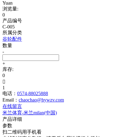
Yuan
浏览量:
0
产品编号
C-005
所属分类
谷轮配件
数量
-
+
库存:
0

1
电话：
0574-88025888
Email：
chaochao@hywzv.com
在线留言
米兰体育-米兰milan(中国)
产品详细
参数
扫二维码用手机看