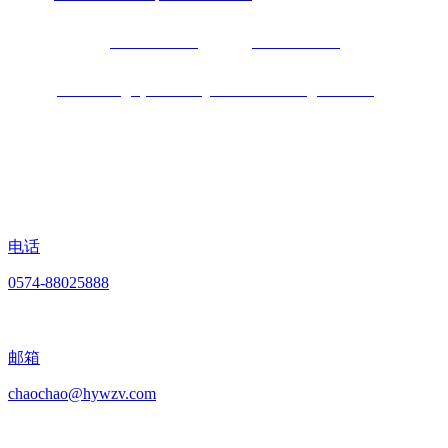
联系人：陈章伟
13305747386
谢金生
13456167092
Email：​
chaochao@hywzv.com
chaochaosales@163.com
电话
0574-88025888
邮箱
chaochao@hywzv.com