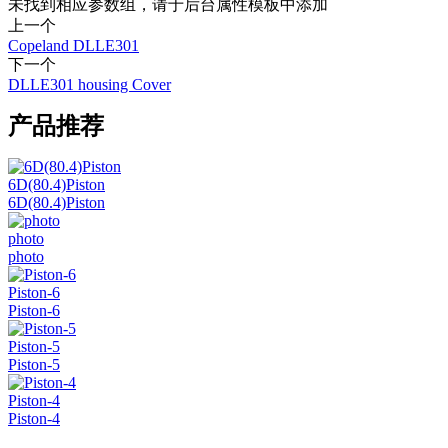
未找到相应参数组，请于后台属性模板中添加
上一个
Copeland DLLE301
下一个
DLLE301 housing Cover
产品推荐
6D(80.4)Piston
6D(80.4)Piston
photo
photo
Piston-6
Piston-6
Piston-5
Piston-5
Piston-4
Piston-4