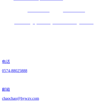
联系人：陈章伟
13305747386
谢金生
13456167092
Email：​
chaochao@hywzv.com
chaochaosales@163.com
电话
0574-88025888
邮箱
chaochao@hywzv.com