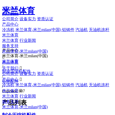
米兰体育
米兰体育
关于我们
公司简介
设备实力
资质认证
产品中心
冷冻机
米兰体育-米兰milan(中国)
铝铸件
汽油机
无油机连杆
米兰体育
米兰体育
行业新闻
服务支持
产品中心
米兰体育-米兰milan(中国)
米兰体育-米兰milan(中国)

米兰体育
米兰体育
/
关于我们

制冷压缩机配件
公司简介
设备实力
资质认证
/
产品中心

谷轮配件
冷冻机
米兰体育-米兰milan(中国)
铝铸件
汽油机
无油机连杆
/
米兰体育

Copeland 007
米兰体育
行业新闻
产品列表
服务支持
米兰体育-米兰milan(中国)