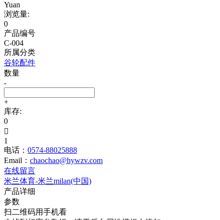
Yuan
浏览量:
0
产品编号
C-004
所属分类
谷轮配件
数量
-
+
库存:
0

1
电话：
0574-88025888
Email：
chaochao@hywzv.com
在线留言
米兰体育-米兰milan(中国)
产品详细
参数
扫二维码用手机看