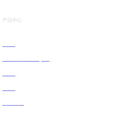
产品中心
冷冻机
米兰体育-米兰milan(中国)
铝铸件
汽油机
无油机连杆