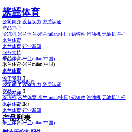
米兰体育
米兰体育
关于我们
公司简介
设备实力
资质认证
产品中心
冷冻机
米兰体育-米兰milan(中国)
铝铸件
汽油机
无油机连杆
米兰体育
米兰体育
行业新闻
服务支持
产品中心
米兰体育-米兰milan(中国)
米兰体育-米兰milan(中国)

米兰体育
米兰体育
/
关于我们

制冷压缩机配件
公司简介
设备实力
资质认证
/
产品中心

谷轮配件
冷冻机
米兰体育-米兰milan(中国)
铝铸件
汽油机
无油机连杆
/
米兰体育

Copeland 4RJ
米兰体育
行业新闻
产品列表
服务支持
米兰体育-米兰milan(中国)