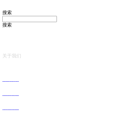
搜索
搜索
搜索
专业生产各类制冷压缩机、空气压缩机、汽油发动机内的铝合金连
杆、活塞及其它铸造铝合金配件。
关于我们
公司简介
设备实力
资质认证