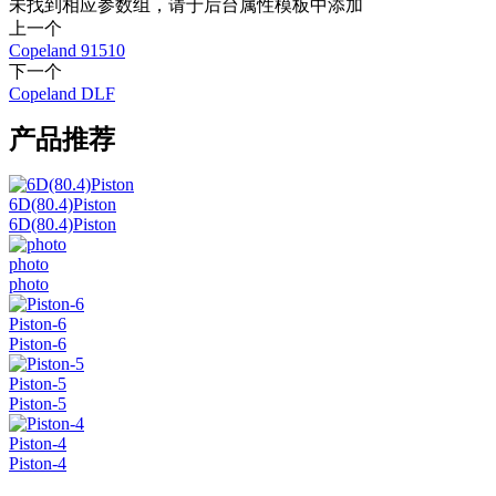
未找到相应参数组，请于后台属性模板中添加
上一个
Copeland 91510
下一个
Copeland DLF
产品推荐
6D(80.4)Piston
6D(80.4)Piston
photo
photo
Piston-6
Piston-6
Piston-5
Piston-5
Piston-4
Piston-4