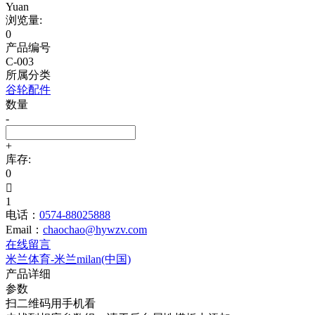
Yuan
浏览量:
0
产品编号
C-003
所属分类
谷轮配件
数量
-
+
库存:
0

1
电话：
0574-88025888
Email：
chaochao@hywzv.com
在线留言
米兰体育-米兰milan(中国)
产品详细
参数
扫二维码用手机看