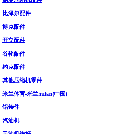
制冷压缩机配件
比泽尔配件
博克配件
开立配件
谷轮配件
约克配件
其他压缩机零件
米兰体育-米兰milan(中国)
铝铸件
汽油机
无油机连杆