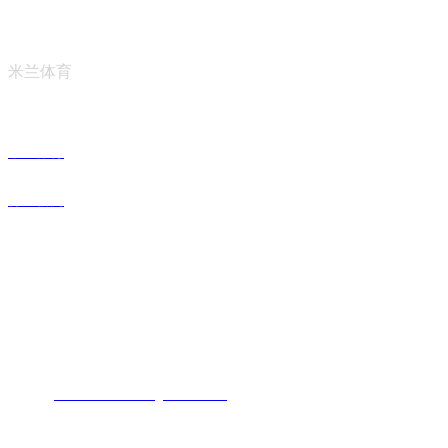
米兰体育
米兰体育
行业新闻
米兰体育-米兰milan(中国)
电话：
0574-88025888
88025555
(switchboard)
传真：
0574-88025632
88025555-805