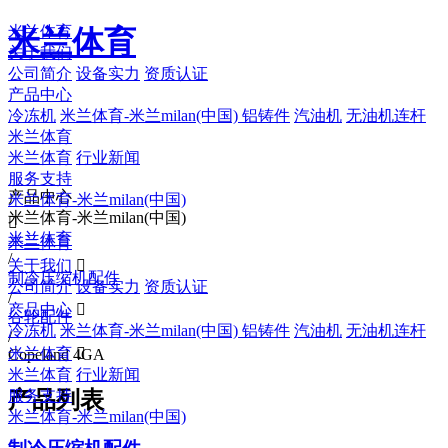
米兰体育
米兰体育
关于我们
公司简介
设备实力
资质认证
产品中心
冷冻机
米兰体育-米兰milan(中国)
铝铸件
汽油机
无油机连杆
米兰体育
米兰体育
行业新闻
服务支持
产品中心
米兰体育-米兰milan(中国)
米兰体育-米兰milan(中国)

米兰体育
米兰体育
/
关于我们

制冷压缩机配件
公司简介
设备实力
资质认证
/
产品中心

谷轮配件
冷冻机
米兰体育-米兰milan(中国)
铝铸件
汽油机
无油机连杆
/
米兰体育

Copeland 4GA
米兰体育
行业新闻
产品列表
服务支持
米兰体育-米兰milan(中国)