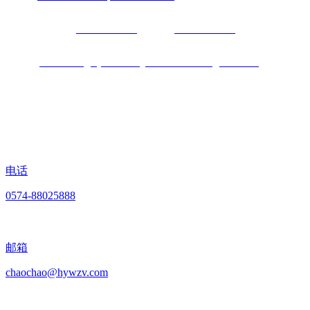
联系人：陈章伟
13305747386
谢金生
13456167092
Email：​
chaochao@hywzv.com
chaochaosales@163.com
电话
0574-88025888
邮箱
chaochao@hywzv.com