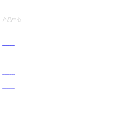
产品中心
冷冻机
米兰体育-米兰milan(中国)
铝铸件
汽油机
无油机连杆