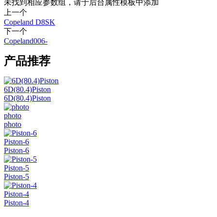
未找到相应参数组，请于后台属性模板中添加
上一个
Copeland D8SK
下一个
Copeland006-
产品推荐
6D(80.4)Piston
6D(80.4)Piston
photo
photo
Piston-6
Piston-6
Piston-5
Piston-5
Piston-4
Piston-4