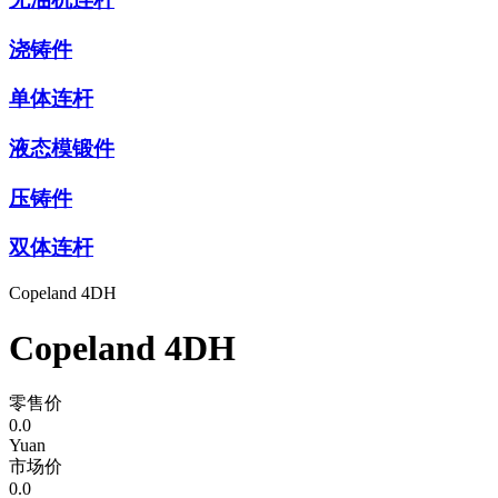
浇铸件
单体连杆
液态模锻件
压铸件
双体连杆
Copeland 4DH
Copeland 4DH
零售价
0.0
Yuan
市场价
0.0