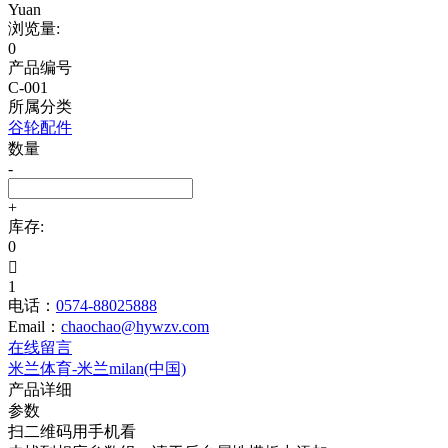
Yuan
浏览量:
0
产品编号
C-001
所属分类
谷轮配件
数量
-
+
库存:
0

1
电话：
0574-88025888
Email：
chaochao@hywzv.com
在线留言
米兰体育-米兰milan(中国)
产品详细
参数
扫二维码用手机看