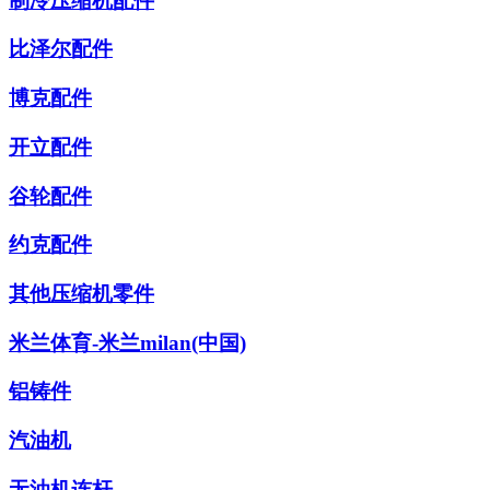
制冷压缩机配件
比泽尔配件
博克配件
开立配件
谷轮配件
约克配件
其他压缩机零件
米兰体育-米兰milan(中国)
铝铸件
汽油机
无油机连杆