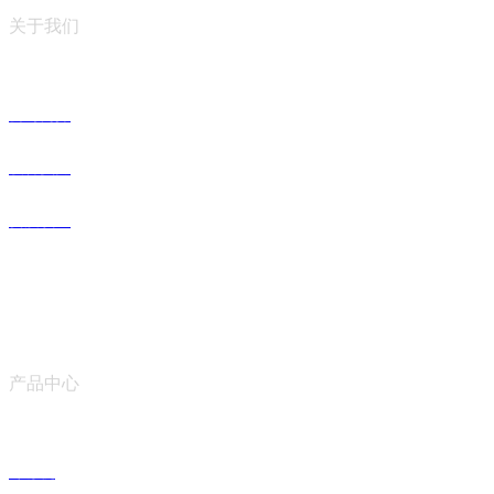
关于我们
公司简介
设备实力
资质认证
产品中心
冷冻机