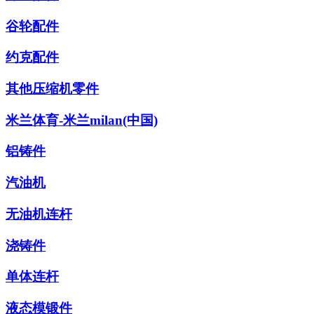
谷轮配件
约克配件
其他压缩机零件
米兰体育-米兰milan(中国)
铝铸件
汽油机
无油机连杆
浇铸件
单体连杆
液态模锻件