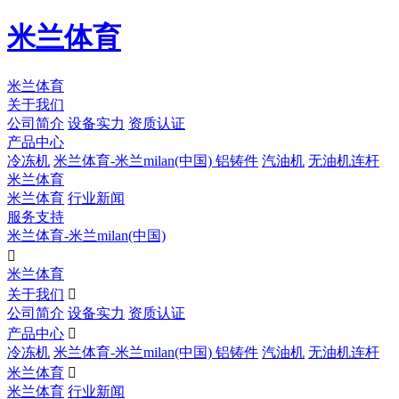
米兰体育
米兰体育
关于我们
公司简介
设备实力
资质认证
产品中心
冷冻机
米兰体育-米兰milan(中国)
铝铸件
汽油机
无油机连杆
米兰体育
米兰体育
行业新闻
服务支持
米兰体育-米兰milan(中国)

米兰体育
关于我们

公司简介
设备实力
资质认证
产品中心

冷冻机
米兰体育-米兰milan(中国)
铝铸件
汽油机
无油机连杆
米兰体育

米兰体育
行业新闻