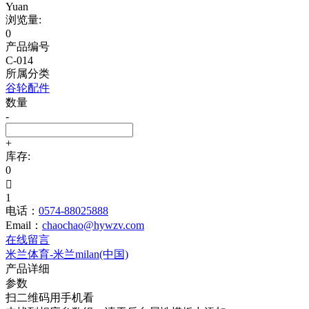
Yuan
浏览量:
0
产品编号
C-014
所属分类
谷轮配件
数量
-
+
库存:
0

1
电话：
0574-88025888
Email：
chaochao@hywzv.com
在线留言
米兰体育-米兰milan(中国)
产品详细
参数
扫二维码用手机看