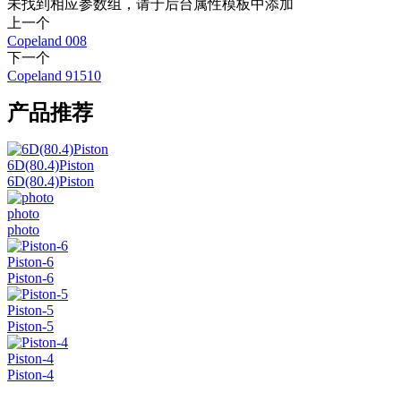
未找到相应参数组，请于后台属性模板中添加
上一个
Copeland 008
下一个
Copeland 91510
产品推荐
6D(80.4)Piston
6D(80.4)Piston
photo
photo
Piston-6
Piston-6
Piston-5
Piston-5
Piston-4
Piston-4