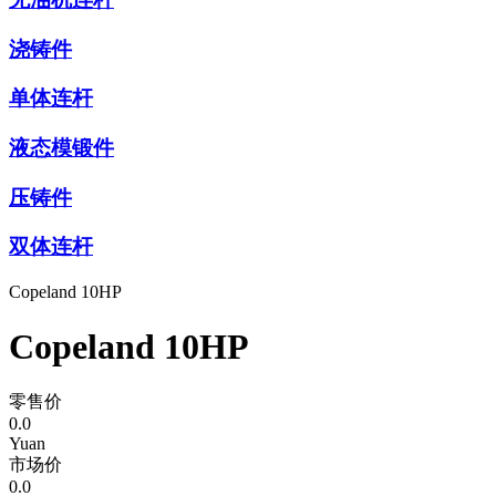
浇铸件
单体连杆
液态模锻件
压铸件
双体连杆
Copeland 10HP
Copeland 10HP
零售价
0.0
Yuan
市场价
0.0