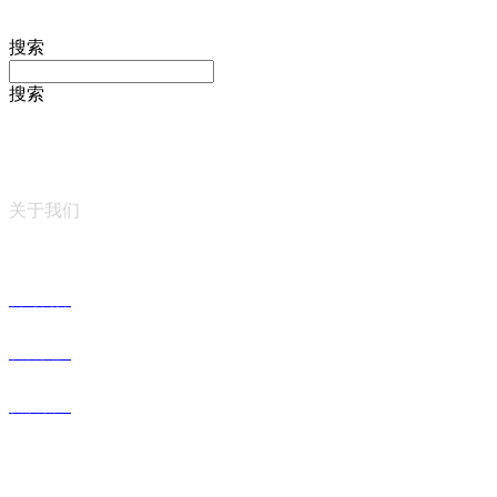
搜索
搜索
搜索
专业生产各类制冷压缩机、空气压缩机、汽油发动机内的铝合金连
杆、活塞及其它铸造铝合金配件。
关于我们
公司简介
设备实力
资质认证